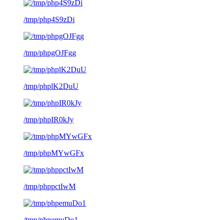
/tmp/php4S9zDi
/tmp/phpgOJFgg
/tmp/phplK2DuU
/tmp/phpIR0kJy
/tmp/phpMYwGFx
/tmp/phppctIwM
/tmp/phpemuDo1