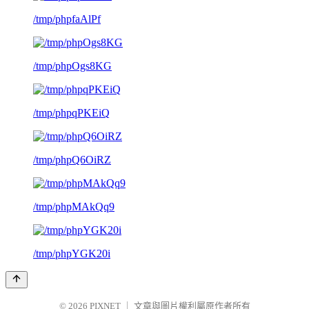
/tmp/phpfaAlPf
/tmp/phpOgs8KG
/tmp/phpqPKEiQ
/tmp/phpQ6OiRZ
/tmp/phpMAkQq9
/tmp/phpYGK20i
© 2026
PIXNET
｜
文章與圖片權利屬原作者所有