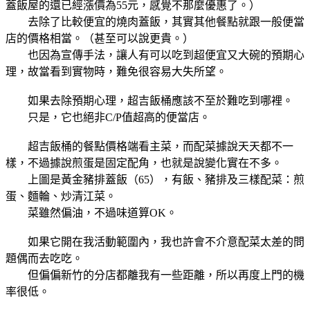
蓋飯屋的還已經漲價為55元，感覺不那麼優惠了。）
去除了比較便宜的燒肉蓋飯，其實其他餐點就跟一般便當
店的價格相當。（甚至可以說更貴。）
也因為宣傳手法，讓人有可以吃到超便宜又大碗的預期心
理，故當看到實物時，難免很容易大失所望。
如果去除預期心理，超吉飯桶應該不至於難吃到哪裡。
只是，它也絕非C/P值超高的便當店。
超吉飯桶的餐點價格端看主菜，而配菜據說天天都不一
樣，不過據說煎蛋是固定配角，也就是說變化實在不多。
上圖是黃金豬排蓋飯（65），有飯、豬排及三樣配菜：煎
蛋、麵輪、炒清江菜。
菜雖然偏油，不過味道算OK。
如果它開在我活動範圍內，我也許會不介意配菜太差的問
題偶而去吃吃。
但偏偏新竹的分店都離我有一些距離，所以再度上門的機
率很低。