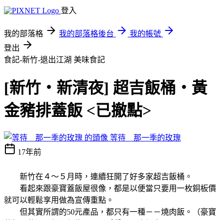
登入
我的部落格
我的部落格後台
我的帳號
登出
食記-新竹-退出江湖
美味食記
[新竹‧新清夜] 超吉飯桶‧黃
金豬排蓋飯 <已撤點>
等待 那一季的玫瑰
17年前
新竹在４～５月時，連續狂開了好多家超吉飯桶。
看起來跟豪寶蓋飯屋很像，都是以便當只要用一枚銅板價
就可以輕鬆享用做為宣傳重點。
但其實所謂的50元產品，都只有一種－－燒肉飯。（豪寶