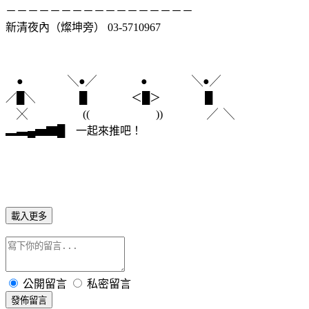
－－－－－－－－－－－－－－－－－
新清夜內（燦坤旁） 03-5710967
● ╲●╱ ● ╲●╱
／█╲ █ ＜█＞ █
╳ ((
))
╱ ╲
▂▃▄▅▇█ 一起來推吧！
載入更多
公開留言
私密留言
發佈留言