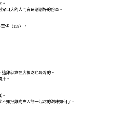
大。
胃口大的人而言是剛剛好的份量。
堡（159）。
這雞就算在店裡吃也是冷的。
肉汁。
膩。
不知把雞肉夾入餅一起吃的滋味如何了。