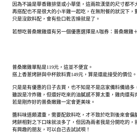
因為不論是華香雞排堡或小華堡，這兩款漢堡的尺寸都不
再搭配也不是很大的小半雞一起吃，在無附餐的狀況下，對
只是沒飲料配，會有些口乾舌燥就是了。
若想吃普桑嫩雞還有另一個優惠選擇是A咖券：普桑嫩雞＋華
普桑嫩雞單點是119元，這並不便宜。
搭上香蔥烤餅與中杯飲料賣149元，算是還能接受的價位。
只是是有優惠的日子去買，也不知是不是店家備料備過多，
雖說是冷炸雞，但還好吃來的油膩感不算太重，雞肉還有
若是剛炸好的普桑嫩雞一定會更美味。
醬料味道頗濃重，需要配飲料吃，才不致於吃到後來會偏
烤餅相對之下口味就淡多了，但因為兩者我是分開吃的，就
有興趣的朋友，可以自己去試試唄！