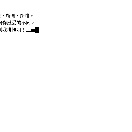
、所聞、所嚐。
與你感受的不同，
幫我推推唄！▂▅█