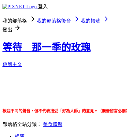
登入
我的部落格
我的部落格後台
我的帳號
登出
等待 那一季的玫瑰
跳到主文
關於美食：玫玫 玫友 新竹台中大吃特吃
讓心去旅遊：偷個閒，讓疲憊不堪的心出外走走
玫玫碎碎念：請聽玫玫胡言亂語 ＊我真的是路癡！！
歡迎不同的聲音，但不代表接受「好為人師」的意見。（廣告留言必刪）
部落格全站分類：
美食情報
相簿