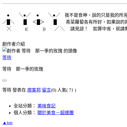
● ╲●╱ ● ╲●╱ 我不是食神，說的只是我的所見
／█╲ █ ＜█＞ █ 青菜蘿蔔各有所好，如果說的
╳ ((
))
╱ ╲ 請見諒！ 如算中肯，就請
創作者介紹
等待
等待 那一季的玫瑰
等待 發表在
痞客邦
留言
(0)
人氣(
71
)
全站分類：
美味食記
個人分類：
關於美食－超速團
▲top