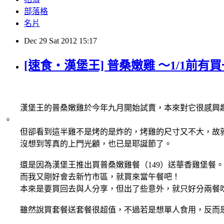
部落格
名片
Dec
29
Sat
2012
15:17
[速食‧漢堡王] 普桑嫩雞 ～1/1前有
漢堡王的普桑嫩雞於今年九月開始試賣，本來對它很感興
。
但卻看到這半雞不是烤的是炸的，烤雞的尺寸又不大，故
沒想到等真的上門光顧，也已是耶誕節了。
還是因為漢堡王推出買普桑嫩雞餐（149）送華香雞堡餐。
而我又剛好會去新竹市區，就買來當午餐吧！
本來是要買回去與人分享，但出了些意外，就只好分兩餐
雖然說買套餐送套餐很超值，不過若是想單人食用，反而是