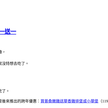
買一送一
趣，
就沒特想去吃了。
吃了。
後來推出的跨年優惠：
買普桑嫩雞送華香雞排堡或小
華堡
（1