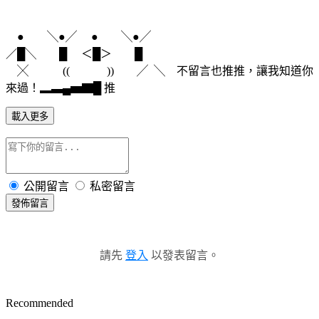
● ╲●╱ ● ╲●╱
／█╲ █ ＜█＞ █
╳ ((
))
╱ ╲ 不留言也推推，讓我知道你
來過！▂▃▄▅▇█ 推
載入更多
公開留言
私密留言
發佈留言
請先
登入
以發表留言。
Recommended