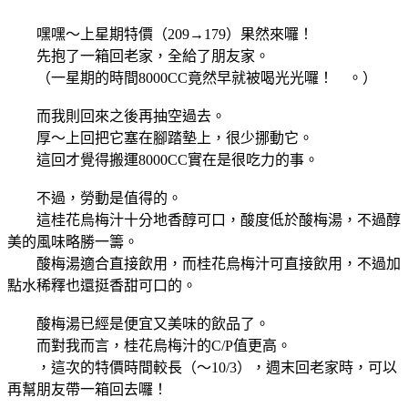
嘿嘿～上星期特價（209→179）果然來囉！
先抱了一箱回老家，全給了朋友家。
（一星期的時間8000CC竟然早就被喝光光囉！
。）
而我則回來之後再抽空過去。
厚～上回把它塞在腳踏墊上，很少挪動它。
這回才覺得搬運8000CC實在是很吃力的事。
不過，勞動是值得的。
這桂花烏梅汁十分地香醇可口，酸度低於酸梅湯，不過醇
美的風味略勝一籌。
酸梅湯適合直接飲用，而桂花烏梅汁可直接飲用，不過加
點水稀釋也還挺香甜可口的。
酸梅湯已經是便宜又美味的飲品了。
而對我而言，桂花烏梅汁的C/P值更高。
，這次的特價時間較長（～10/3），週末回老家時，可以
再幫朋友帶一箱回去囉！