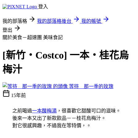
登入
我的部落格
我的部落格後台
我的帳號
登出
關於美食－超速團
美味食記
[新竹‧Costco] 一本‧桂花烏
梅汁
等待 那一季的玫瑰
15年前
之前喝過
一本酸梅湯
，很喜歡它甜酸可口的滋味。
後來一本又出了新款飲品－－桂花烏梅汁。
對它很感興趣，不過我在等特價，
。