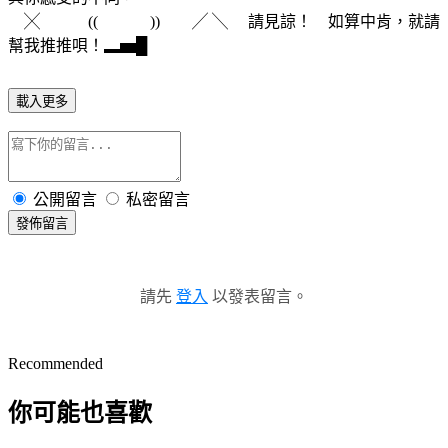
╳ ((
))
╱ ╲ 請見諒！ 如算中肯，就請
幫我推推唄！▂▅█
載入更多
公開留言
私密留言
發佈留言
請先
登入
以發表留言。
Recommended
你可能也喜歡