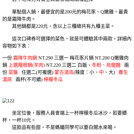
單點個人鍋，最便宜的是200元的梅花豕、Q嫩雞，最貴
的是霜降牛肉。
其他鍋都是220元，含以上三種總共有九種主菜。
這次口碑券可選擇的菜色，就是可體驗其中兩款，詳細內
容物如下表：
一份
霜降牛肉鍋
NT.290 三選一 梅花豕片鍋 NT.200 Q嫩雞肉
鍋
上選羶根鍋(羊肉)
NT.220
三選二 白飯、
冬粉、烏龍麵
兩
份
菜盤
任選二(可複選)
蒙古湯底
(辣度：小、
中
、大)
養生
湯底
兩杯(不可續)
檸檬冬瓜
坐定位後，服務人員會端上一杯檸檬冬瓜冰沙，若要續
杯，一杯10元。
這飲品有些甜，不是螞蟻同學可以要白開水來喝。