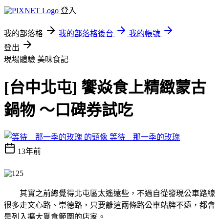
登入
我的部落格
我的部落格後台
我的帳號
登出
現場體驗
美味食記
[台中北屯] 饗焱食上精緻蒙古
鍋物 ～口碑券試吃
等待 那一季的玫瑰
13年前
其實之前總覺得北屯區太遙遠些，不過自從發現公車路線
很多走文心路、崇德路，只要離這兩條路公車站牌不遠，都會
是列入擴大覓食範圍的店家。