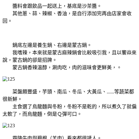
醬料會跟飲品一起送上，基底是沙茶醬。
其他蔥、蒜、辣椒、香油，是自行添加完再由店家會收
回。
鍋底左邊是養生鍋、右邊是蒙古鍋。
我嗜辣，本來就是蒙古麻辣鍋會比較吸引我，且以饗焱來
說，蒙古鍋的卻是招牌。
蒙古鍋香辣溫醇，涮肉吃，肉的滋味會更鮮美，
。
菜盤頗豐盛，芋頭、南瓜、冬瓜、大黃瓜、......等蔬菜都
很新鮮。
主食選了烏龍麵與冬粉，冬粉不是乾的，所以煮久了就偏
太軟了，而烏龍麵，倒是Ｑ彈可口。
霜降牛肉與羶根（羊肉）看來都很誘人。