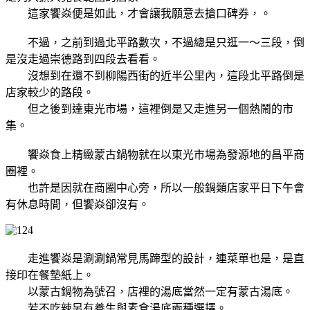
這家饗焱便是如此，才會讓我願意去搶口碑券，
。
不過，之前到過北平路數次，不過總是只逛一～三段，倒
是沒走過崇德路到四段去看看。
沒想到在還不到柳陽西街的近半公里內，這段北平路倒是
店家較少的路段。
但之後到達東光市場，這裡倒是又走進另一個熱鬧的市
集。
饗焱食上精緻蒙古鍋物就在以東光市場為發源地的昌平商
圈裡。
也許是因就在商圈中心旁，所以一般鍋類店家平日下午會
有休息時間，但饗焱卻沒有。
走進饗焱是涮涮鍋常見馬蹄型的設計，連菜單也是，是直
接印在餐墊紙上。
以蒙古鍋物為號召，店裡的湯底當然一定有蒙古湯底。
若不吃辣另有養生與素食湯底兩種選擇。