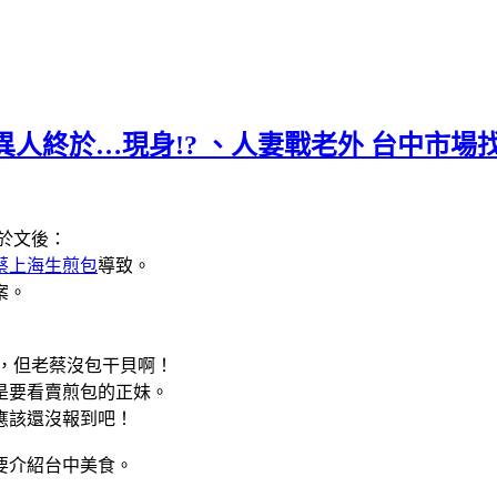
五味異人終於…現身!? 、人妻戰老外 台中市場找
資料於文後：
蔡上海生煎包
導致。
案。
，但老蔡沒包干貝啊！
是要看賣煎包的正妹。
應該還沒報到吧！
要介紹台中美食。