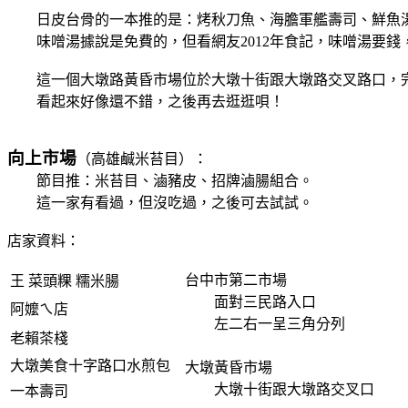
日皮台骨的一本推的是：烤秋刀魚、海膽軍艦壽司、鮮魚
味噌湯據說是免費的，但看網友2012年食記，味噌湯要錢
這一個大墩路黃昏市場位於大墩十街跟大墩路交叉路口，
看起來好像還不錯，之後再去逛逛唄！
向上市場
（高雄鹹米苔目）：
節目推：米苔目、滷豬皮、招牌滷腸組合。
這一家有看過，但沒吃過，之後可去試試。
店家資料：
台中市第二市場
王 菜頭粿 糯米腸
面對三民路入口
阿嬤ㄟ店
左二右一呈三角分列
老賴茶棧
大墩美食十字路口水煎包
大墩黃昏市場
大墩十街跟大墩路交叉
一本壽司