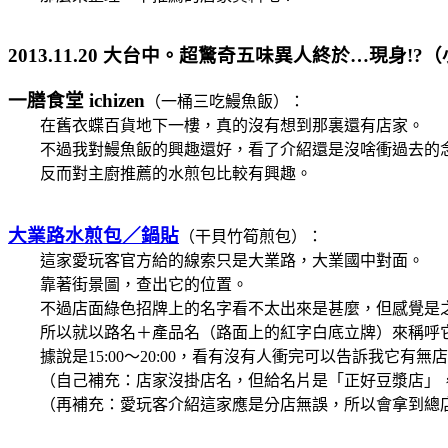
2013.11.20 大台中。超驚奇五味異人終於…現身!
一膳食堂 ichizen
（一桶三吃鰻魚飯）：
在舊衣蝶百貨地下一樓，真的沒有想到那裏還有店家。
不過我對鰻魚飯的興趣還好，看了介紹還是沒啥衝過去的
反而對主廚推薦的水煎包比較有興趣。
大業路水煎包／鍋貼
（干貝竹筍煎包）：
這家愛玩客官方給的線索只是大業路，大業國中對面。
靠著街景圖，查出它的位置。
不過店面綠色招牌上的名字看不太出來是甚麼，但感覺是
所以就以路名＋產品名（路面上的紅字白底立牌）來稱呼
據說是15:00～20:00，看有沒有人衝完可以告訴我它有無
（自己補充：店家沒掛店名，但給名片是「正好豆漿店」
（再補充：愛玩客介紹這家應是分店無誤，所以會拿到總