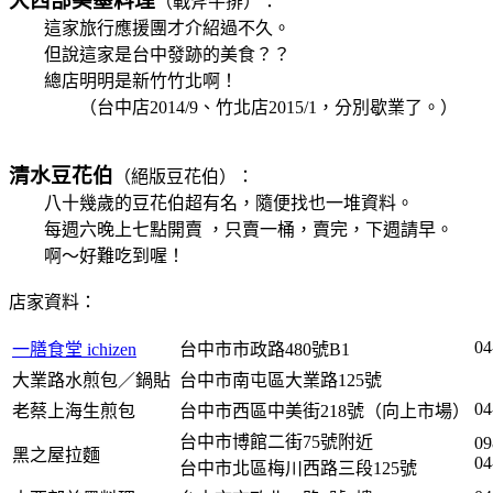
大西部美墨料理
（戰斧牛排）：
這家旅行應援團才介紹過不久。
但說這家是台中發跡的美食？？
總店明明是新竹竹北啊！
（台中店2014/9、竹北店2015/1，分別歇業了。）
清水豆花伯
（絕版豆花伯）：
八十幾歲的豆花伯超有名，隨便找也一堆資料。
每週六晚上七點開賣 ，只賣一桶，
賣完，下週請早。
啊～好難吃到喔！
店家資料：
04
一膳食堂 ichizen
台中市市政路480號B1
大業路水煎包／鍋貼
台中市南屯區大業路125號
04
老蔡上海生煎包
台中市西區中美街218號（向上市場）
台中市博館二街75號附近
09
黑之屋拉麵
04
台中市北區梅川西路三段125號