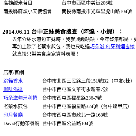
高雄鹹米苔目
台中市西區中美街206號
南投縣麻煩小天使協會
南投縣南投市光輝里虎山路104號
2014.06.11 台中正妹美食搜查（阿達、小蝦）：
去年介紹水煎包正妹時，我就興趣缺缺，今年整集都是，
再加上除了老蔡水煎包，我也只吃過
巧朵滋 匈牙利煙囪捲
就直接只製美食店家資料表囉！
店家/官網
跳舞香水
台中市北區三民路三段151號B2（中友c棟）
咖啡佈達
台中市西屯區文華街永新巷7號
巧朵滋匈牙利捲
台中市西屯區福星路236-7號
老蔡水煎包
台中市西屯區福星路324號（
台中逢甲店
）
印月餐廳
台中市西屯區市政北一路168號
David行動茶餐廳
台中市西區公益路104號