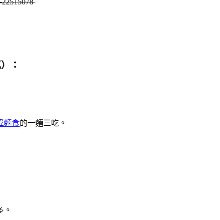
-22515078
甄）：
偉麵食
的一麵三吃。
多。