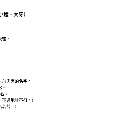
?（小鐘、大牙）
念頭。
之前店家的名字。
它。
店名。
，不過地址不符。）
店名片。）