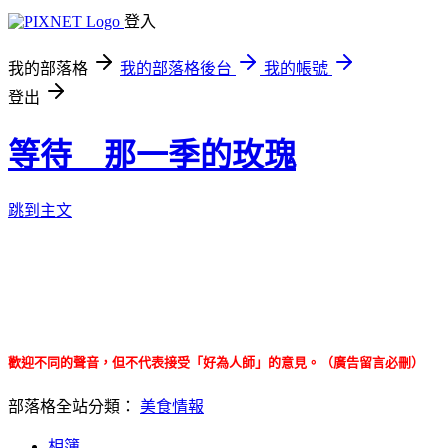
登入
我的部落格
我的部落格後台
我的帳號
登出
等待 那一季的玫瑰
跳到主文
關於美食：玫玫 玫友 新竹台中大吃特吃
讓心去旅遊：偷個閒，讓疲憊不堪的心出外走走
玫玫碎碎念：請聽玫玫胡言亂語 ＊我真的是路癡！！
歡迎不同的聲音，但不代表接受「好為人師」的意見。（廣告留言必刪）
部落格全站分類：
美食情報
相簿