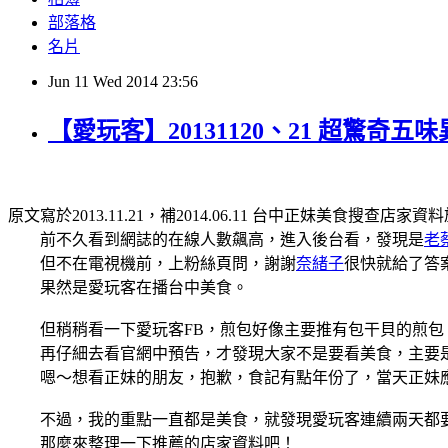
部落格
名片
Jun
11
Wed
2014
23:56
【愛玩客】20131120、21 超驚奇
原文寫於2013.11.21，補2014.06.11 台中正妹美食搜查店家
前不久看到網誌的在線人數飆高，進入後台看，發現是
老
但不在電視機前，上粉絲頁問，謝謝
奈緒子
很快就給了答
果然是愛玩客在播台中美食。
但稍稍看一下愛玩客FB，煎包好像主要推有包干貝的煎包
再仔細去看官網中預告，才發現大家不是要看美食，主要
嗯～想看正妹的朋友，抱歉，食記有點年份了，當天正妹
不過，我的重點一直都是美食，就發現愛玩客連續兩天都
那麼來整理一下推薦的店家資料吧！