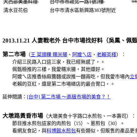
04
大西部美墨料理
台中市市政北一路1號2樓
清水豆花伯
台中市清水區新興路383號附近
2013.11.21 人妻戰老外 台中市場找好料（吳鳳、佩
第二市場
（
王 菜頭粿 糯米腸
、
阿嬤ㄟ店
、
老賴茶棧
）：
介紹三民路入口這三家，我已經無感了，
。
佩甄極推的三樣，我愛糯米腸，其他還好。
阿嬤ㄟ店推香絲麻醬麵或說推一麵兩吃，但我愛市場內
立
老賴的豆紅，還是第二市場總店的最合胃口，
。
延伸閱讀：
[台中] 第二市場 ～高級市場的美食？！
大墩路黃昏市場
（大墩美食十字路口水煎包、一本壽司）：
節目推水煎包這家的肉煎包（15）、蔥煎包（30）。
看網友食記，與
科博館水煎包
有些類似，但販售的產品更