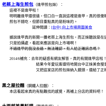
老蔡上海生煎包
（逢甲煎包妹）：
這裡不是逢甲啦！
明明離逢甲還很遠，但口白一直說這裡是逢甲，真的很傻
煎包不錯吃，但節目重點真的是粉味的。
延伸閱讀：
[台中] 向上市場周圍美食
據說逢甲真的新開一攤老蔡上海生煎包，而正妹聽說是在
只是拍攝處，看起來應該是向上市場啊！
不過逢甲的我沒去過，無法確認，有人給正確訊息嗎？
2014/6補充：去年的疑惑有網友解答，真的有開逢甲店啦
結果今年愛玩客還特地開台中正妹美食搜查
又把這家店的煎包妹納入鏡頭，還給了正確的
黑之屋拉麵
（鋼鐵人拉麵）：
本店看起來真的有點難找的感覺，再補上分店的資料吧！