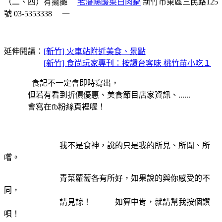
（二、四）有擺攤
老瀋陽酸菜白肉鍋
新竹市東區三民路125
號
03-5353338
一
延伸閱讀：
[新竹] 火車站附近美食、景點
[新竹] 食尚玩家專刊：按讚台客味 桃竹苗小吃１
食記不一定會即時寫出，
但若有看到折價優惠、美食節目店家資訊、......
會寫在fb粉絲頁裡喔！
我不是食神，說的只是我的所見、所聞、所
嚐。
青菜蘿蔔各有所好，如果說的與你感受的不
同，
請見諒！ 如算中肯，就請幫我按個讚
唄！