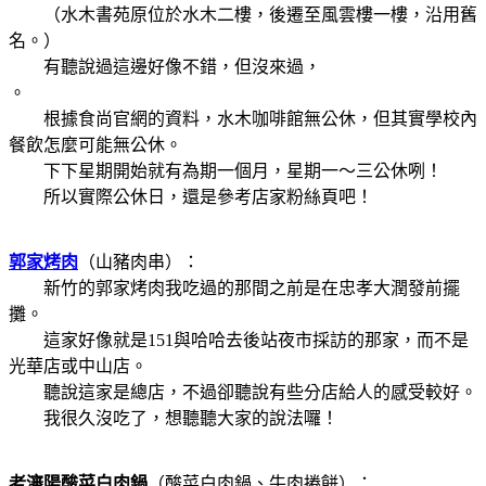
（
水木書苑
原位於水木二樓，後遷至風雲樓一樓，沿用舊
名。）
有聽說過這邊好像不錯，但沒來過，
。
根據食尚官網的資料，
水木咖啡館
無公休，但其實學校內
餐飲怎麼可能無公休。
下下星期開始就有為期一個月，星期一～三公休咧！
所以實際公休日，還是參考店家粉絲頁吧！
郭家烤肉
（
山豬肉串
）：
新竹的郭家烤肉我吃過的那間之前是在忠孝大潤發前擺
攤。
這家好像就是151與哈哈去後站夜市採訪的那家，而不是
光華店或中山店。
聽說這家是總店，不過卻聽說有些分店給人的感受較好。
我很久沒吃了，想聽聽大家的說法囉！
老瀋陽酸菜白肉鍋
（
酸菜白肉鍋、牛肉捲餅
）：