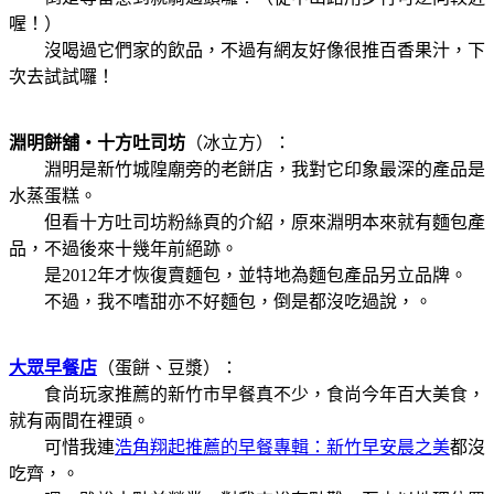
喔！）
沒喝過它們家的飲品，不過有網友好像很推百香果汁，下
次去試試囉！
淵明餅舖
‧十方吐司坊
（冰立方）：
淵明是新竹城隍廟旁的老餅店，我對它印象最深的產品是
水蒸蛋糕。
但看
十方吐司坊
粉絲頁的介紹，原來淵明本來就有麵包產
品，不過後來十幾年前絕跡。
是2012年才恢復賣麵包，並特地為麵包產品另立品牌。
不過，我不嗜甜亦不好麵包，倒是都沒吃過說，
。
大眾早餐店
（蛋餅、豆漿）：
食尚玩家推薦的新竹市早餐真不少，食尚今年百大美食，
就有兩間在裡頭。
可惜我連
浩角翔起
推薦的早餐專輯：新竹早安晨之美
都沒
吃齊，
。