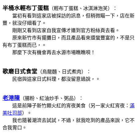
半桶水輕布丁蛋糕
（輕
布丁蛋糕、冰淇淋泡芙
）：
當初有看到這家店被採訪的訊息，但稍微瞄一下，店在新
豐，就沒仔細看了。
剛剛又看到店家自我宣傳才連到官方粉絲頁去看。
原來新竹市有擺攤日，而且產品看來還蠻豐富的，不是只
有
布丁蛋糕
而已，
。
那麼下次有機會再去水源市場瞧瞧唄！
歌磨日式食堂
（烏龍麵、日式煮肉）
：
民宿與這家日式料理，都沒留意過說，
。
老港陳
（腸
粉
、紅油炒手、粥品）：
這是前陣子新竹頗火紅的宵夜美食（另一家火紅宵夜：
滿
美吐司部
）。
我也隨著潮流去試試，不過，就我吃到的產品來說，它不
合我胃口。