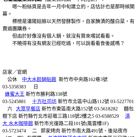
嗯～粉絲頁是去年一月中旬建立的，店估計也是那時候開
幕。
標榜是瀋陽姑娘以天然發酵製作，自家醃漬的酸白菜，有
賣過團購券。
但由於好像沒有個人鍋，就沒有買來嚐試看看。
不曉得有沒有網友已經吃過，可以說看看食後感嗎？
店家／官網
公休
中大水餃鍋貼館
新竹市中央路162巷3號
03-5358383
日
蜂蜜大王
新竹市勝利路338號
03-5245881
十方吐司坊
新竹市北區中山路112號
03-5227701
六
大眾早餐店
新竹市東區南大路152號
03-5618282
麵包
樹下店
新竹縣竹北市莊敬三路118號2樓之5
03-6588529
清
大
水木咖啡館
新竹市光復路二段101號(風雲樓1F)
03-5723474
二
郭家烤肉
新竹市南大路491號、
後站夜市