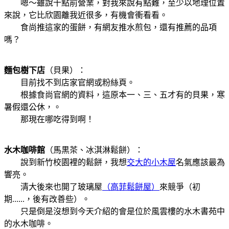
嗯～雖說十點前營業，對我來說有點難，至少以地理位置
來說，它比欣園離我近很多，有機會衝看看。
食尚推這家的蛋餅，有網友推水煎包，還有推薦的品項
嗎？
麵包樹下店
（
貝果
）：
目前找不到店家官網或粉絲頁。
根據食尚官網的資料，這原本一、三、五才有的
貝果
，
寒
暑假還公休，
。
那現在哪吃得到啊！
水木咖啡館
（
馬黒茶、冰淇淋鬆餅
）：
說到新竹校園裡的鬆餅，我想
交大的小木屋
名氣應該最為
響亮。
清大後來也開了
玻璃屋
（高菲鬆餅屋）
來競爭（初
期......，後有改善些）。
只是倒是沒想到今天介紹的會是位於風雲樓的水木書苑中
的水木咖啡。