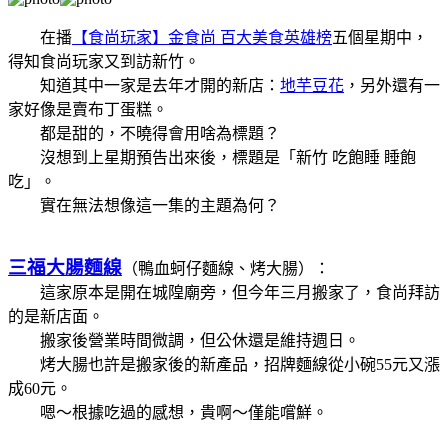
在播
【食尚玩家】金食尚 百大美食英雄榜
五個星期中，
得知食尚玩家又到訪新竹。
知道其中一家是去年才開的新店：
地芋豆花
，另外還有一
家好像是賣布丁蛋糕。
都是甜的，不曉得會用啥為標題？
沒想到上星期預告出來後，標題是「新竹 吃飽睡 睡飽
吃」。
實在無法想像這一集的主題為何？
三福大腸麵線
（鴨血蚵仔麵線、烤大腸）：
這家原本是開在城隍廟旁，但今年三月搬家了，
食尚拜訪
的是新店面
。
搬家後營業時間微調，但公休還是維持週日。
烤大腸也許是搬家後的新產品，招牌麵線從小碗55元又漲
成60元。
嗯～根據吃過的感想，貴啊～僅能嚐鮮。