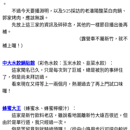
。
不過今天要播淵明，以及5/25採訪的老瀋陽酸菜白肉鍋、
郭家烤肉，應該無誤。
先放上這三家的資訊及碎碎念，其他的一樣節目播出後再
補。
（露營車不屬新竹，就不
補上囉！）
中大水餃鍋貼館
（彩色水餃：玉米水餃、韭菜水餃）：
這家聞名已久，只是每次到了巨城，總是被別的事絆住
了，倒是尚未拜訪過。
看來現在又得等上一兩個月，熱潮過去了再上門試口味
囉！
蜂蜜大王
（
蜂蜜水
、
蜂蜜檸檬汁
）：
這家是新竹飲料老店，雖說看地圖離新竹大遠百很近，但
由於是單行道，我只經過一次。
倒是等留意到就騎過頭囉！（從中山路用步行可逆向較近