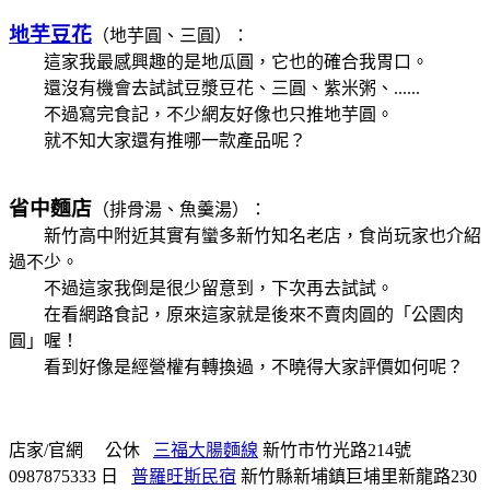
地芋豆花
（地芋圓、三圓）：
這家我最感興趣的是地瓜圓，它也的確合我胃口。
還沒有機會去試試豆漿豆花、三圓、紫米粥、......
不過寫完食記，不少網友好像也只推地芋圓。
就不知大家還有推哪一款產品呢？
省中麵店
（排骨湯、魚羹湯）：
新竹高中附近其實有蠻多新竹知名老店，食尚玩家也介紹
過不少。
不過這家我倒是很少留意到，下次再去試試。
在看網路食記，原來這家就是後來不賣肉圓的「公園肉
圓」喔！
看到好像是經營權有轉換過，不曉得大家評價如何呢？
店家/官網
公休
三福大腸麵線
新竹市竹光路214號
0987875333
日
普羅旺斯民宿
新竹縣新埔鎮巨埔里新龍路230