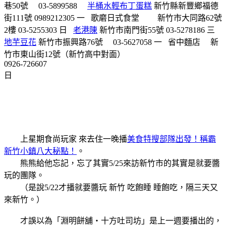
巷50號
03-5899588
半桶水輕布丁蛋糕
新竹縣新豐鄉福德
街111號
0989212305
一
歌磨日式食堂
新竹市大同路62號
2樓
03-5255303
日
老港陳
新竹市南門街55號
03-5278186
三
地芋豆花
新竹市振興路76號
03-5627058
一
省中麵店
新
竹市東山街12號（新竹高中對面）
0926-726607
日
上星期食尚玩家 來去住一晚播
美食特搜部隊出發！稱霸
新竹小鎮八大秘點！
。
熊熊給他忘記，忘了其實5/25來訪新竹市的其實是就要醬
玩的團隊。
（是說5/22才播就要醬玩 新竹 吃飽睡 睡飽吃，隔三天又
來新竹。）
才誤以為「淵明餅舖‧十方吐司坊」是上一週要播出的，