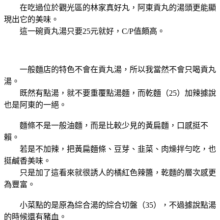
在吃過位於觀光區的林家真好丸，阿東貢丸的湯頭更能顯
現出它的美味。
這一碗貢丸湯只要25元就好，C/P值頗高。
一般麵店的特色不會在貢丸湯，所以我當然不會只喝貢丸
湯。
既然有點湯，就不要重覆點湯麵，而乾麵（25）加辣據說
也是阿東的一絕。
麵條不是一般油麵，而是比較少見的黃扁麵，口感挺不
賴。
若是不加辣，把黃扁麵條、豆芽、韭菜、肉燥拌勻吃，也
挺鹹香美味。
只是加了這看來就很誘人的橘紅色辣醬，乾麵的層次感更
為豐富。
小菜點的是原為綜合湯的綜合切盤（35），不過據說點湯
的時候還有豬血。