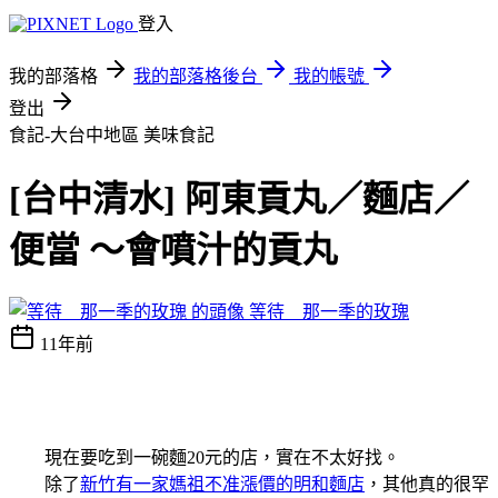
登入
我的部落格
我的部落格後台
我的帳號
登出
食記-大台中地區
美味食記
[台中清水] 阿東貢丸／麵店／
便當 ～會噴汁的貢丸
等待 那一季的玫瑰
11年前
現在要吃到一碗麵20元的店，實在不太好找。
除了
新竹有一家媽祖不准漲價的明和麵店
，其他真的很罕