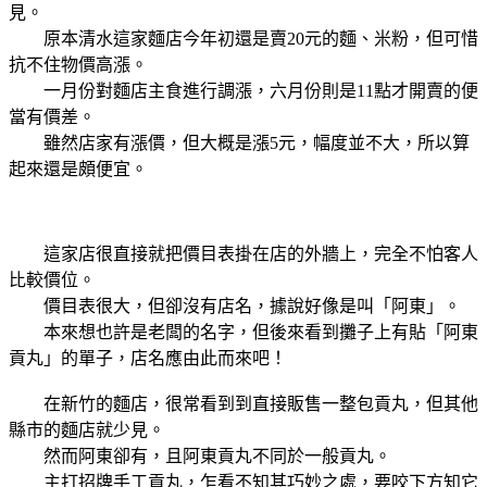
見。
原本清水這家麵店今年初還是賣20元的麵、米粉，但可惜
抗不住物價高漲。
一月份對麵店主食進行調漲，六月份則是11點才開賣的便
當有價差。
雖然店家有漲價，但大概是漲5元，幅度並不大，所以算
起來還是頗便宜。
這家店很直接就把價目表掛在店的外牆上，完全不怕客人
比較價位。
價目表很大，但卻沒有店名，據說好像是叫
「阿東」。
本來想也許是老闆的名字，但後來看到攤子上有貼
「阿東
貢丸」的單子
，店名應由此而來吧！
在新竹的麵店，很常看到到直接販售一整包貢丸，但其他
縣市的麵店就少見。
然而阿東卻有，且阿東貢丸不同於一般貢丸。
主打招牌手工貢丸，乍看不知其巧妙之處，要咬下方知它